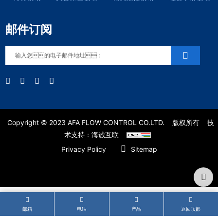
邮件订阅
Copyright © 2023 AFA FLOW CONTROL CO.LTD.
版权所有
技
术支持：海诚互联
Privacy Policy
Sitemap
邮箱
电话
产品
返回顶部