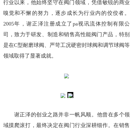
行业以来，他始终坚守在阀门领域，凭借敏锐的商业
嗅觉和不懈的努力，逐步成长为行业内的佼佼者。
2005年，谢正泽注册成立了pa视讯流体控制有限公
司，致力于研发、制造和销售高性能阀门产品，特别
是在C型耐磨球阀、严苛工况硬密封球阀和调节球阀等
领域取得了显著成就。
谢正泽的创业之路并非一帆风顺。他曾在多个领
域摸爬滚打，最终决定在阀门行业深耕细作。在销售