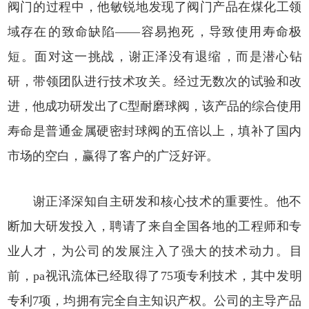
阀门的过程中，他敏锐地发现了阀门产品在煤化工领
域存在的致命缺陷——容易抱死，导致使用寿命极
短。面对这一挑战，谢正泽没有退缩，而是潜心钻
研，带领团队进行技术攻关。经过无数次的试验和改
进，他成功研发出了C型耐磨球阀，该产品的综合使用
寿命是普通金属硬密封球阀的五倍以上，填补了国内
市场的空白，赢得了客户的广泛好评。
谢正泽深知自主研发和核心技术的重要性。他不
断加大研发投入，聘请了来自全国各地的工程师和专
业人才，为公司的发展注入了强大的技术动力。目
前，pa视讯流体已经取得了75项专利技术，其中发明
专利7项，均拥有完全自主知识产权。公司的主导产品