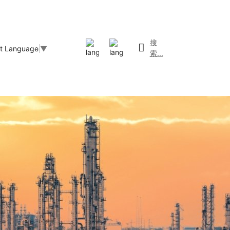
搜
ct Language
▼
索...