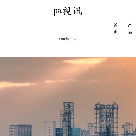
首
产
页
品