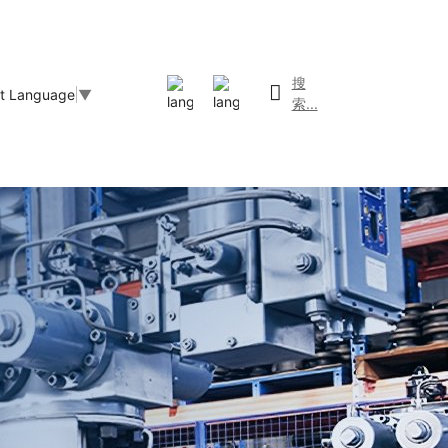
搜
ct Language
▼
索...