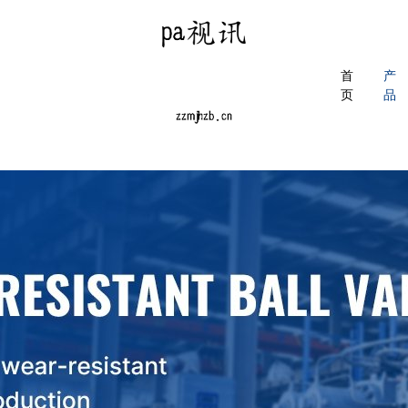
首
产
页
品