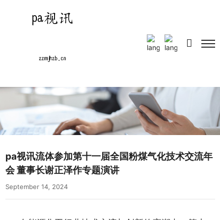
Select Language
▼
pa视讯流体参加第十一届全国粉煤气化技术交流年
会 董事长谢正泽作专题演讲
September 14, 2024