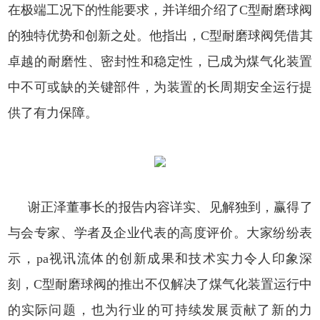
在极端工况下的性能要求，并详细介绍了C型耐磨球阀
的独特优势和创新之处。他指出，C型耐磨球阀凭借其
卓越的耐磨性、密封性和稳定性，已成为煤气化装置
中不可或缺的关键部件，为装置的长周期安全运行提
供了有力保障。
谢正泽董事长的报告内容详实、见解独到，赢得了
与会专家、学者及企业代表的高度评价。大家纷纷表
示，pa视讯流体的创新成果和技术实力令人印象深
刻，C型耐磨球阀的推出不仅解决了煤气化装置运行中
的实际问题，也为行业的可持续发展贡献了新的力