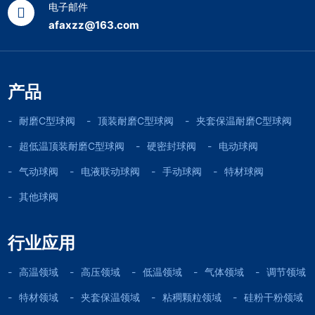
电子邮件
afaxzz@163.com
产品
耐磨C型球阀
顶装耐磨C型球阀
夹套保温耐磨C型球阀
超低温顶装耐磨C型球阀
硬密封球阀
电动球阀
气动球阀
电液联动球阀
手动球阀
特材球阀
其他球阀
行业应用
高温领域
高压领域
低温领域
气体领域
调节领域
特材领域
夹套保温领域
粘稠颗粒领域
硅粉干粉领域