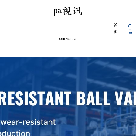
首
产
页
品