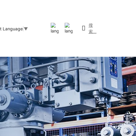
搜
ct Language
▼
索...