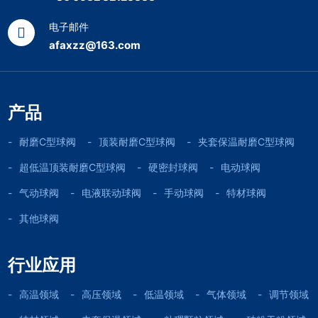
电子邮件
afaxzz@163.com
产品
耐磨C型球阀
顶装耐磨C型球阀
夹套保温耐磨C型球阀
超低温顶装耐磨C型球阀
硬密封球阀
电动球阀
气动球阀
电液联动球阀
手动球阀
特材球阀
其他球阀
行业应用
高温领域
高压领域
低温领域
气体领域
调节领域