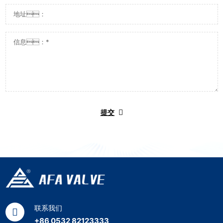
提交
联系我们
+86 0532 82123333