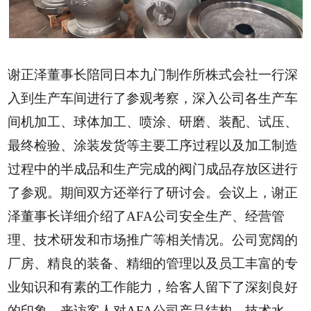
谢正泽董事长陪同
日本九门制作所株式会社
一行深
入到生产车间进行了参观考察，深入公司各生产车
间机加工、球体加工、喷涂、研磨、装配、试压、
最终检验、涂装发货等主要工序过程以及加工制造
过程中的半成品和生产完成的阀门成品存放区进行
了参观。
期间双方还举行了研讨会。会议上，
谢正
泽董事长
详细介绍了AFA公司安全生产、经营管
理、技术研发和市场推广等相关情况。公司宽阔的
厂房、精良的装备、精细的管理以及员工丰富的专
业知识和有素的工作能力，给客人留下了深刻良好
的印象。来访客人对AFA公司产品结构、技术水